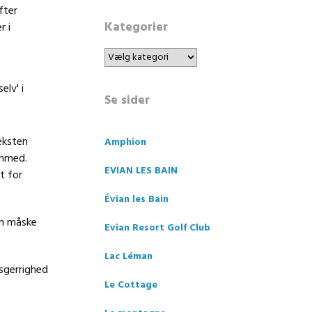
fter
Kategorier
r i
Kategorier
Se sider
eksten
Amphion
ammed.
EVIAN LES BAIN
t for
Évian les Bain
om måske
Evian Resort Golf Club
Lac Léman
ysgerrighed
Le Cottage