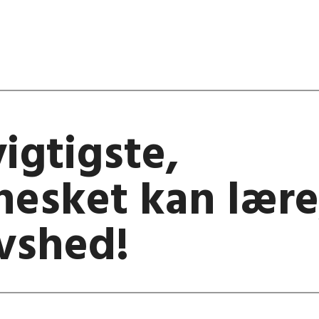
igtigste,
esket kan lære
avshed!