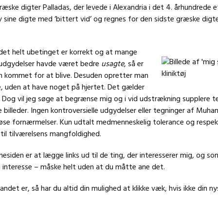
græske digter Palladas, der levede i Alexandria i det 4. århundrede e
v sine digte med ‘bittert vid’ og regnes for den sidste græske digte
et helt ubetinget er korrekt og at mange
g udgydelser havde været bedre
usagte
, så er
n kommet for at blive. Desuden opretter man
e, uden at have noget på hjertet. Det gælder
. Dog vil jeg søge at begrænse mig og i vid udstrækning supplere t
billeder. Ingen kontroversielle udgydelser eller tegninger af Muh
igiøse fornærmelser. Kun udtalt medmenneskelig tolerance og respek
 til tilværelsens mangfoldighed.
iden er at lægge links ud til de ting, der interesserer mig, og s
 interesse – måske helt uden at du måtte ane det.
andet er, så har du altid din mulighed at klikke væk, hvis ikke din n