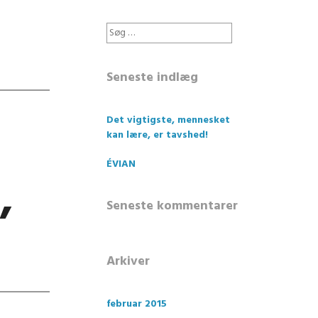
Søg
efter:
Seneste indlæg
Det vigtigste, mennesket
kan lære, er tavshed!
ÉVIAN
,
Seneste kommentarer
Arkiver
februar 2015