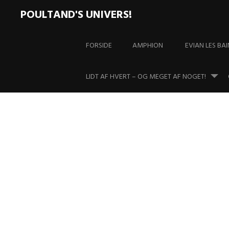
POULTAND'S UNIVERS!
Skip
to
FORSIDE
AMPHION
EVIAN LES BAI
content
LIDT AF HVERT – OG MEGET AF NOGET!