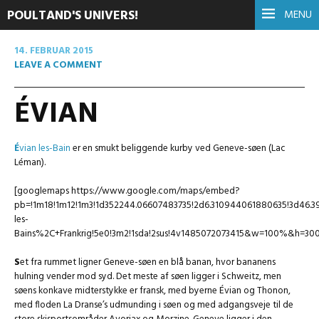
POULTAND'S UNIVERS!
MENU
14. FEBRUAR 2015
LEAVE A COMMENT
ÉVIAN
É
vian les-Bain
er en smukt beliggende kurby ved Geneve-søen (Lac
Léman).
[googlemaps https://www.google.com/maps/embed?
pb=!1m18!1m12!1m3!1d352244.06607483735!2d6.310944061880635!3d46.3
les-
Bains%2C+Frankrig!5e0!3m2!1sda!2sus!4v1485072073415&w=100%&h=300
S
et fra rummet ligner Geneve-søen en blå banan, hvor bananens
hulning vender mod syd. Det meste af søen ligger i Schweitz, men
søens konkave midterstykke er fransk, med byerne Évian og Thonon,
med floden La Dranse’s udmunding i søen og med adgangsveje til de