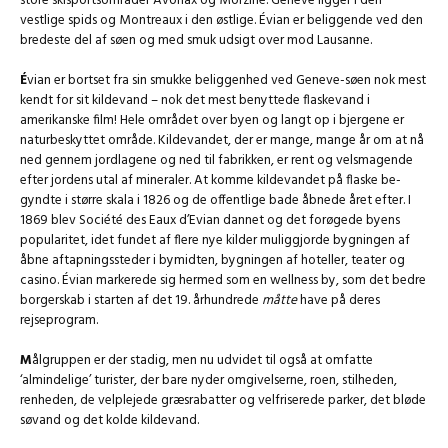
store skisportsområder Avoriax og Morzine. Geneve ligger i den
vestlige spids og Montreaux i den østlige. Évian er beliggende ved den
bredeste del af søen og med smuk udsigt over mod Lausanne.
É
vian er bortset fra sin smukke beliggenhed ved Geneve-søen nok mest
kendt for sit kildevand – nok det mest benyttede flaskevand i
amerikanske film! Hele området over byen og langt op i bjergene er
naturbeskyttet område. Kildevandet, der er mange, mange år om at nå
ned gennem jordlagene og ned til fabrikken, er rent og velsmagende
efter jordens utal af mineraler. At komme kildevandet på flaske be-
gyndte i større skala i 1826 og de offentlige bade åbnede året efter. I
1869 blev Société des Eaux d’Evian dannet og det forøgede byens
popularitet, idet fundet af flere nye kilder muliggjorde bygningen af
åbne aftapningssteder i bymidten, bygningen af hoteller, teater og
casino. Évian markerede sig hermed som en wellness by, som det bedre
borgerskab i starten af det 19. århundrede
måtte
have på deres
rejseprogram.
M
ålgruppen er der stadig, men nu udvidet til også at omfatte
‘almindelige’ turister, der bare nyder omgivelserne, roen, stilheden,
renheden, de velplejede græsrabatter og velfriserede parker, det bløde
søvand og det kolde kildevand.