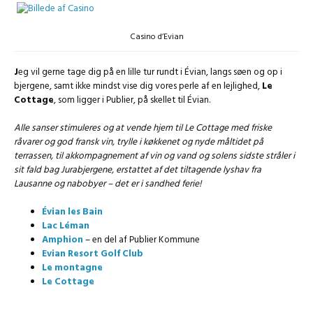
Casino d’Evian
J
eg vil gerne tage dig på en lille tur rundt i Évian, langs søen og op i
bjergene, samt ikke mindst vise dig vores perle af en lejlighed,
Le
Cottage
, som ligger i Publier, på skellet til Évian.
Alle sanser stimuleres og at vende hjem til Le Cottage med friske
råvarer og god fransk vin, trylle i køkkenet og nyde måltidet på
terrassen, til akkompagnement af vin og vand og solens sidste stråler i
sit fald bag Jurabjergene, erstattet af det tiltagende lyshav fra
Lausanne og nabobyer – det er i sandhed ferie!
Évian les Bain
Lac Léman
Amphion
– en del af Publier Kommune
Evian Resort Golf Club
Le montagne
Le Cottage