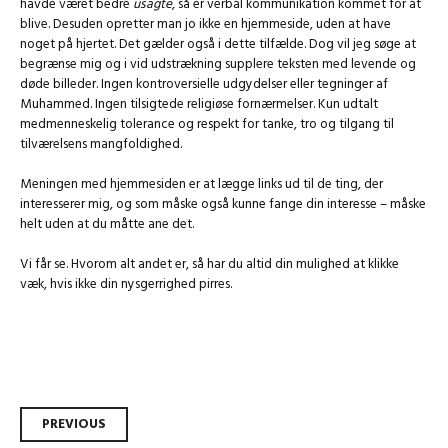
havde været bedre
usagte
, så er verbal kommunikation kommet for at
blive. Desuden opretter man jo ikke en hjemmeside, uden at have
noget på hjertet. Det gælder også i dette tilfælde. Dog vil jeg søge at
begrænse mig og i vid udstrækning supplere teksten med levende og
døde billeder. Ingen kontroversielle udgydelser eller tegninger af
Muhammed. Ingen tilsigtede religiøse fornærmelser. Kun udtalt
medmenneskelig tolerance og respekt for tanke, tro og tilgang til
tilværelsens mangfoldighed.
Meningen med hjemmesiden er at lægge links ud til de ting, der
interesserer mig, og som måske også kunne fange din interesse – måske
helt uden at du måtte ane det.
Vi får se. Hvorom alt andet er, så har du altid din mulighed at klikke
væk, hvis ikke din nysgerrighed pirres.
Post
PREVIOUS