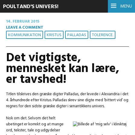
POULTAND'S UNIVERS!
MENU
14. FEBRUAR 2015
LEAVE A COMMENT
KOMMUNIKATION
KRISTUS
PALLADAS
TOLERENCE.
Det vigtigste,
mennesket kan lære,
er tavshed!
Titlen tilskrives den græske digter Palladas, der levede i Alexandria i det
4. århundrede efter Kristus. Palladas skrev sine digte med ‘bittert vid’ og
regnes for den sidste græske digter i senantikkens univers.
Nok om det. Selvom det helt
ubetinget er korrekt og at mange
ord, tekster, tale og udgydelser