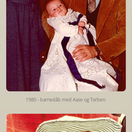
1980 - barnedåb med Aase og Torben.