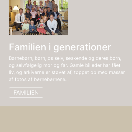
Familien i generationer
Børnebørn, børn, os selv, søskende og deres børn,
og selvfølgelig mor og far. Gamle billeder har fået
liv, og arkiverne er støvet af, toppet op med masser
af fotos af børnebørnene...
FAMILIEN